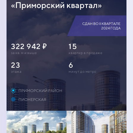
«Приморский квартал»
СДАН ВО II КВАРТАЛЕ
2024 ГОДА
322 942
15
за кв. м и выше
квартир в продаже
23
6
этажа
минут до метро
ПРИМОРСКИЙ РАЙОН
ПИОНЕРСКАЯ