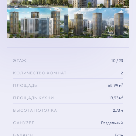
ЭТАЖ
10 / 23
КОЛИЧЕСТВО КОМНАТ
2
2
ПЛОЩАДЬ
65,99 м
2
ПЛОЩАДЬ КУХНИ
13,93 м
ВЫСОТА ПОТОЛКА
2,73 м
САНУЗЕЛ
Раздельный
БАЛКОН
Есть