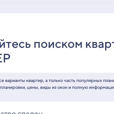
йтесь поиском квар
ЕР
е варианты квартир, а только часть популярных план
 планировки, цены, виды из окон и полную информац
ство спален