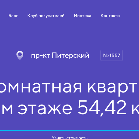
Блог
Клуб покупателей
Ипотека
Контакты
пр-кт Питерский
№ 1557
омнатная кварт
ом
этаже
54,42 
Узнать стоимость