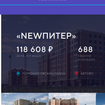
«NEWПИТЕР»
118 608
688
за кв. м и выше
квартир
в продаже
ЛОМОНОСОВСКИЙ РАЙОН
АВТОВО