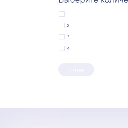
1
2
3
4
← Назад