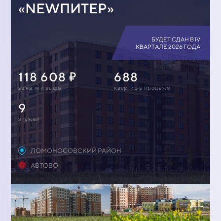
«NEWПИТЕР»
БУДЕТ СДАН В IV
КВАРТАЛЕ 2026 ГОДА
118 608
688
за кв. м и выше
квартир в продаже
9
этажей
ЛОМОНОСОВСКИЙ РАЙОН
АВТОВО