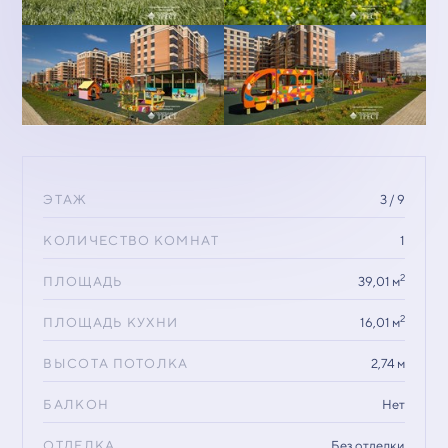
ЭТАЖ
3 / 9
КОЛИЧЕСТВО КОМНАТ
1
2
ПЛОЩАДЬ
39,01 м
2
ПЛОЩАДЬ КУХНИ
16,01 м
ВЫСОТА ПОТОЛКА
2,74 м
БАЛКОН
Нет
ОТДЕЛКА
Без отделки