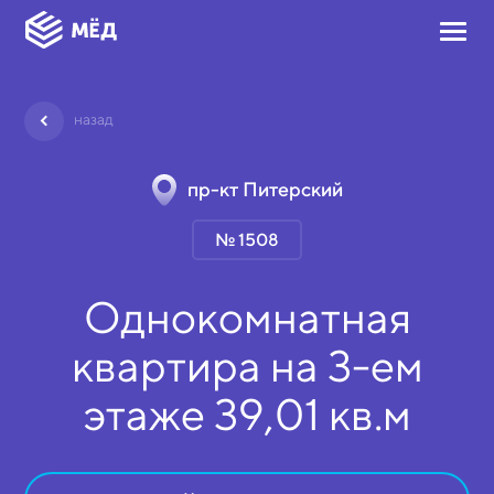
назад
пр-кт Питерский
№ 1508
Однокомнатная
квартира на
3-ем
этаже
39,01 кв.м