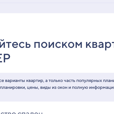
йтесь поиском квар
ЕР
е варианты квартир, а только часть популярных план
 планировки, цены, виды из окон и полную информац
ство спален