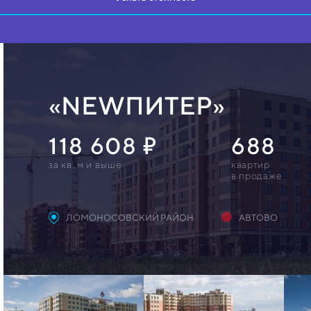
«NEWПИТЕР»
118 608
688
за кв. м и выше
квартир
в продаже
ЛОМОНОСОВСКИЙ РАЙОН
АВТОВО