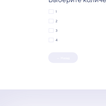
1
2
3
4
← Назад