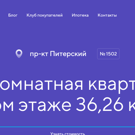
Блог
Клуб покупателей
Ипотека
Контакты
пр-кт Питерский
№ 1502
омнатная кварт
ом
этаже
36,26 
Узнать стоимость