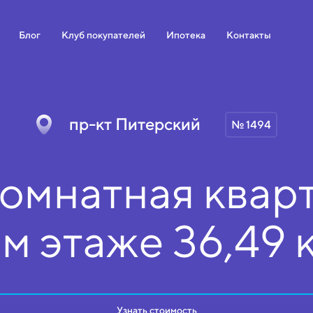
Блог
Клуб покупателей
Ипотека
Контакты
пр-кт Питерский
№ 1494
омнатная кварт
ом
этаже
36,49 
Узнать стоимость