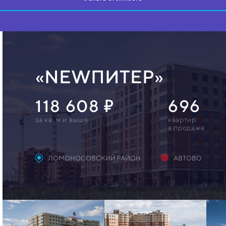
«NEWПИТЕР»
118 608
696
за кв. м и выше
квартир
в продаже
ЛОМОНОСОВСКИЙ РАЙОН
АВТОВО