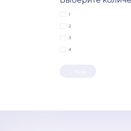
1
2
3
4
← Назад