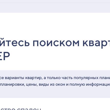
йтесь поиском квар
ЕР
е варианты квартир, а только часть популярных план
 планировки, цены, виды из окон и полную информац
ство спален