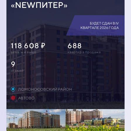
«NEWПИТЕР»
БУДЕТ СДАН В IV
КВАРТАЛЕ 2026 ГОДА
118 608
688
за кв. м и выше
квартир в продаже
9
этажей
ЛОМОНОСОВСКИЙ РАЙОН
АВТОВО