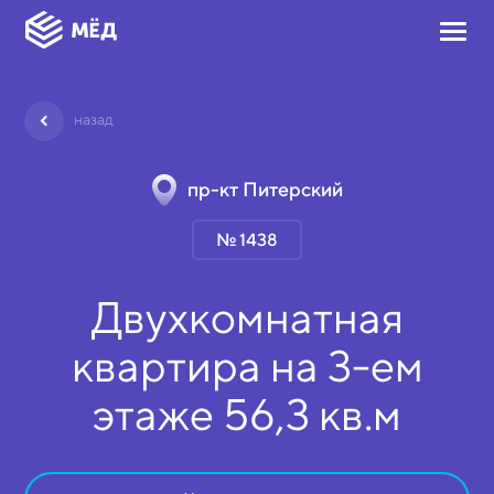
назад
пр-кт Питерский
№ 1438
Двухкомнатная
квартира на
3-ем
этаже
56,3 кв.м