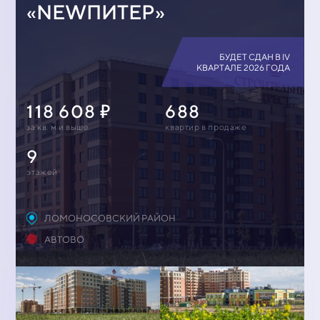
«NEWПИТЕР»
БУДЕТ СДАН В IV
КВАРТАЛЕ 2026 ГОДА
118 608
688
за кв. м и выше
квартир в продаже
9
этажей
ЛОМОНОСОВСКИЙ РАЙОН
АВТОВО