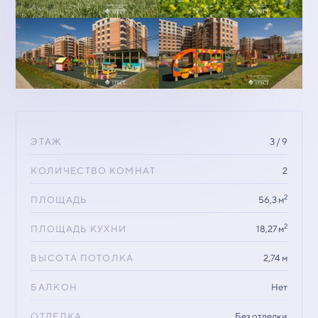
ЭТАЖ
3 / 9
КОЛИЧЕСТВО КОМНАТ
2
2
ПЛОЩАДЬ
56,3 м
2
ПЛОЩАДЬ КУХНИ
18,27 м
ВЫСОТА ПОТОЛКА
2,74 м
БАЛКОН
Нет
ОТДЕЛКА
Без отделки