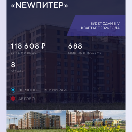
«NEWПИТЕР»
БУДЕТ СДАН В IV
КВАРТАЛЕ 2026 ГОДА
118 608
688
за кв. м и выше
квартир в продаже
8
этажей
ЛОМОНОСОВСКИЙ РАЙОН
АВТОВО