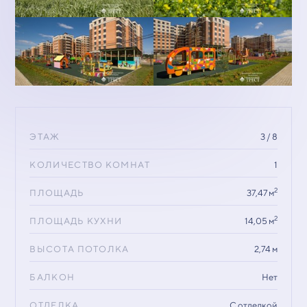
ЭТАЖ
3 / 8
КОЛИЧЕСТВО КОМНАТ
1
2
ПЛОЩАДЬ
37,47 м
2
ПЛОЩАДЬ КУХНИ
14,05 м
ВЫСОТА ПОТОЛКА
2,74 м
БАЛКОН
Нет
ОТДЕЛКА
С отделкой