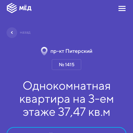
назад
пр-кт Питерский
№ 1415
Однокомнатная
квартира на
3-ем
этаже
37,47 кв.м