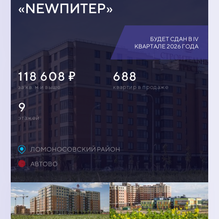
«NEWПИТЕР»
БУДЕТ СДАН В IV
КВАРТАЛЕ 2026 ГОДА
118 608
688
за кв. м и выше
квартир в продаже
9
этажей
ЛОМОНОСОВСКИЙ РАЙОН
АВТОВО