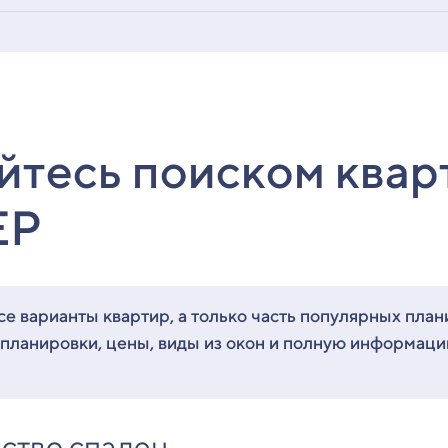
йтесь поиском квар
ЕР
е варианты квартир, а только часть популярных план
 планировки, цены, виды из окон и полную информац
ство спален