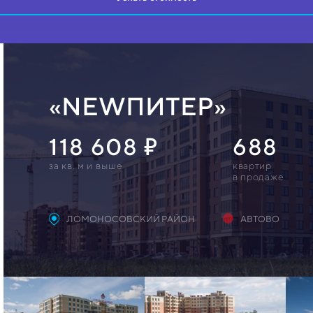
«NEWПИТЕР»
118 608
688
за кв. м и выше
квартир
в продаже
ЛОМОНОСОВСКИЙ РАЙОН
АВТОВО