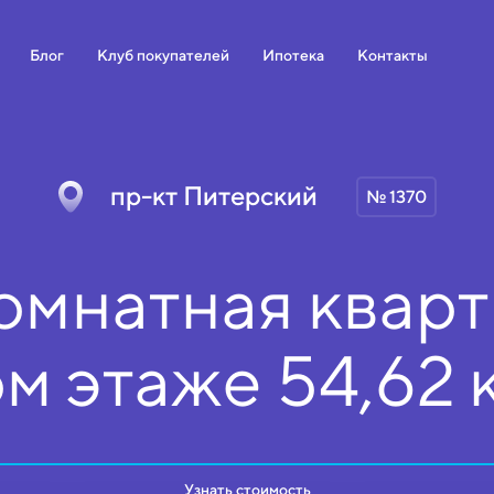
Блог
Клуб покупателей
Ипотека
Контакты
пр-кт Питерский
№ 1370
омнатная кварт
ом
этаже
54,62 
Узнать стоимость