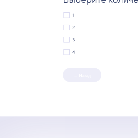
1
2
3
4
← Назад