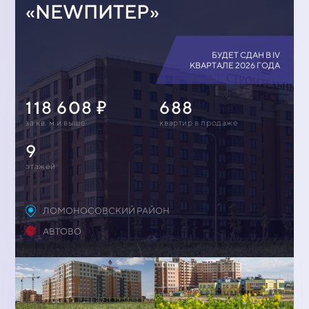
«NEWПИТЕР»
БУДЕТ СДАН В IV
КВАРТАЛЕ 2026 ГОДА
118 608
688
за кв. м и выше
квартир в продаже
9
этажей
ЛОМОНОСОВСКИЙ РАЙОН
АВТОВО