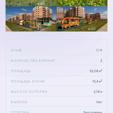
ЭТАЖ
7 / 9
КОЛИЧЕСТВО КОМНАТ
2
2
ПЛОЩАДЬ
52,08 м
2
ПЛОЩАДЬ КУХНИ
15,4 м
ВЫСОТА ПОТОЛКА
2,74 м
БАЛКОН
Нет
ОТДЕЛКА
Без отделки