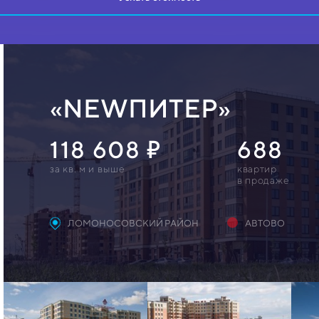
«NEWПИТЕР»
118 608
688
за кв. м и выше
квартир
в продаже
ЛОМОНОСОВСКИЙ РАЙОН
АВТОВО