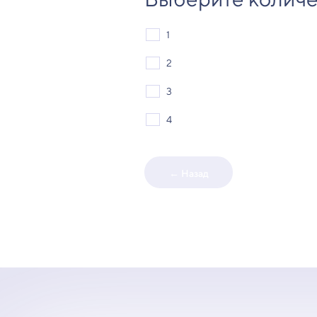
1
2
3
4
← Назад