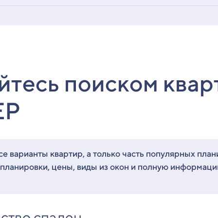
йтесь поиском квар
ЕР
е варианты квартир, а только часть популярных план
 планировки, цены, виды из окон и полную информац
ство спален