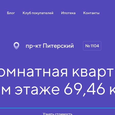
Блог
Клуб покупателей
Ипотека
Контакты
пр-кт Питерский
№ 1104
омнатная кварт
ом
этаже
69,46 
Узнать стоимость