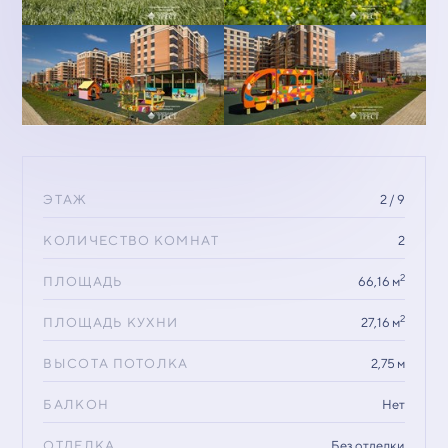
ЭТАЖ
2 / 9
КОЛИЧЕСТВО КОМНАТ
2
2
ПЛОЩАДЬ
66,16 м
2
ПЛОЩАДЬ КУХНИ
27,16 м
ВЫСОТА ПОТОЛКА
2,75 м
БАЛКОН
Нет
ОТДЕЛКА
Без отделки