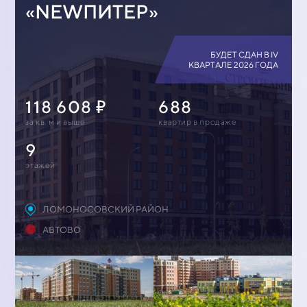
«NEWПИТЕР»
БУДЕТ СДАН В IV
КВАРТАЛЕ 2026 ГОДА
118 608
688
за кв. м и выше
квартир в продаже
9
этажей
ЛОМОНОСОВСКИЙ РАЙОН
АВТОВО