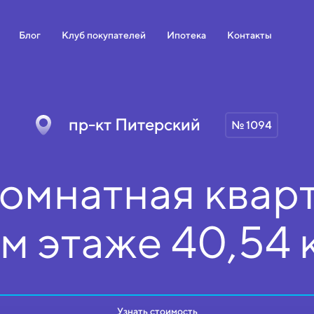
Блог
Клуб покупателей
Ипотека
Контакты
пр-кт Питерский
№ 1094
омнатная кварт
ом
этаже
40,54 
Узнать стоимость