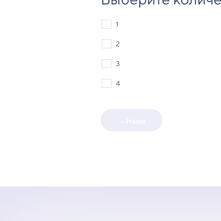
1
2
3
4
← Назад