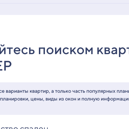
йтесь поиском квар
ЕР
е варианты квартир, а только часть популярных план
 планировки, цены, виды из окон и полную информац
ство спален