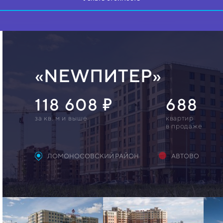
«NEWПИТЕР»
118 608
688
за кв. м и выше
квартир
в продаже
ЛОМОНОСОВСКИЙ РАЙОН
АВТОВО