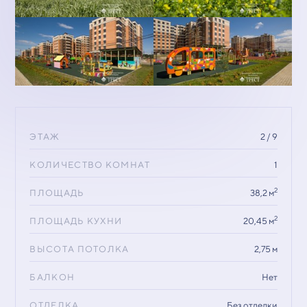
ЭТАЖ
2 / 9
КОЛИЧЕСТВО КОМНАТ
1
2
ПЛОЩАДЬ
38,2 м
2
ПЛОЩАДЬ КУХНИ
20,45 м
ВЫСОТА ПОТОЛКА
2,75 м
БАЛКОН
Нет
ОТДЕЛКА
Без отделки