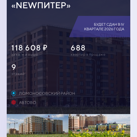
«NEWПИТЕР»
БУДЕТ СДАН В IV
КВАРТАЛЕ 2026 ГОДА
118 608
688
за кв. м и выше
квартир в продаже
9
этажей
ЛОМОНОСОВСКИЙ РАЙОН
АВТОВО