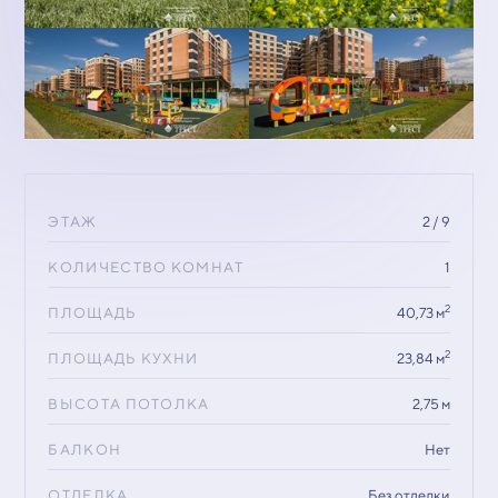
ЭТАЖ
2 / 9
КОЛИЧЕСТВО КОМНАТ
1
2
ПЛОЩАДЬ
40,73 м
2
ПЛОЩАДЬ КУХНИ
23,84 м
ВЫСОТА ПОТОЛКА
2,75 м
БАЛКОН
Нет
ОТДЕЛКА
Без отделки