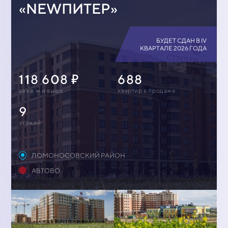
«NEWПИТЕР»
БУДЕТ СДАН В IV
КВАРТАЛЕ 2026 ГОДА
118 608
688
за кв. м и выше
квартир в продаже
9
этажей
ЛОМОНОСОВСКИЙ РАЙОН
АВТОВО