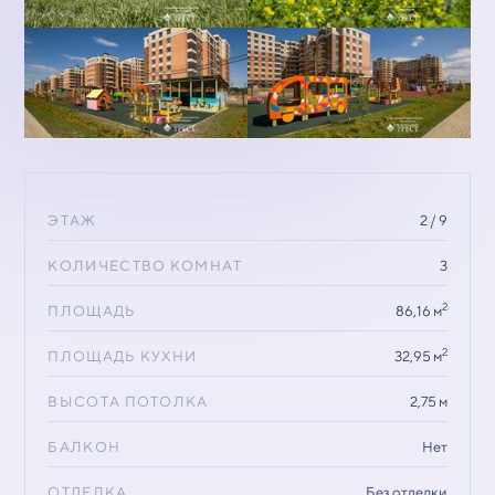
ЭТАЖ
2 / 9
КОЛИЧЕСТВО КОМНАТ
3
2
ПЛОЩАДЬ
86,16 м
2
ПЛОЩАДЬ КУХНИ
32,95 м
ВЫСОТА ПОТОЛКА
2,75 м
БАЛКОН
Нет
ОТДЕЛКА
Без отделки