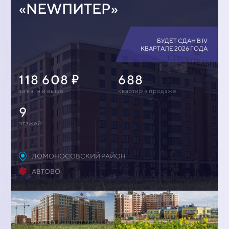
«NEWПИТЕР»
БУДЕТ СДАН В IV
КВАРТАЛЕ 2026 ГОДА
118 608
688
за кв. м и выше
квартир в продаже
9
этажей
ЛОМОНОСОВСКИЙ РАЙОН
АВТОВО