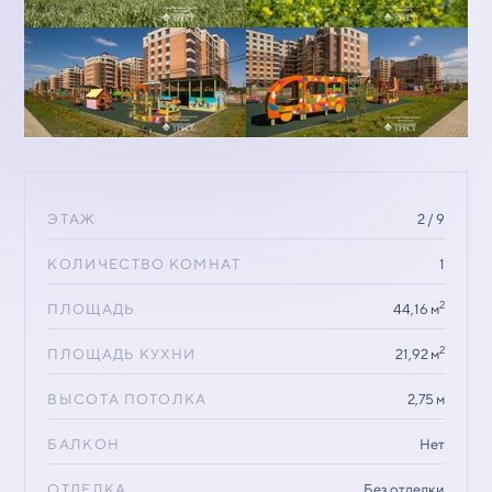
ЭТАЖ
2 / 9
КОЛИЧЕСТВО КОМНАТ
1
2
ПЛОЩАДЬ
44,16 м
2
ПЛОЩАДЬ КУХНИ
21,92 м
ВЫСОТА ПОТОЛКА
2,75 м
БАЛКОН
Нет
ОТДЕЛКА
Без отделки