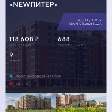
«NEWПИТЕР»
БУДЕТ СДАН В IV
КВАРТАЛЕ 2026 ГОДА
118 608
688
за кв. м и выше
квартир в продаже
9
этажей
ЛОМОНОСОВСКИЙ РАЙОН
АВТОВО