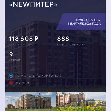
«NEWПИТЕР»
БУДЕТ СДАН В IV
КВАРТАЛЕ 2026 ГОДА
118 608
688
за кв. м и выше
квартир в продаже
9
этажей
ЛОМОНОСОВСКИЙ РАЙОН
АВТОВО