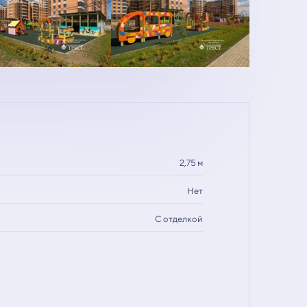
2,75 м
Нет
С отделкой