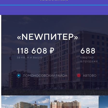
«NEWПИТЕР»
118 608
688
за кв. м и выше
квартир
в продаже
ЛОМОНОСОВСКИЙ РАЙОН
АВТОВО