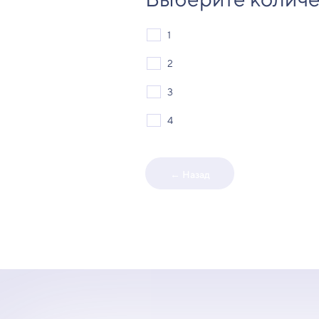
1
2
3
4
← Назад