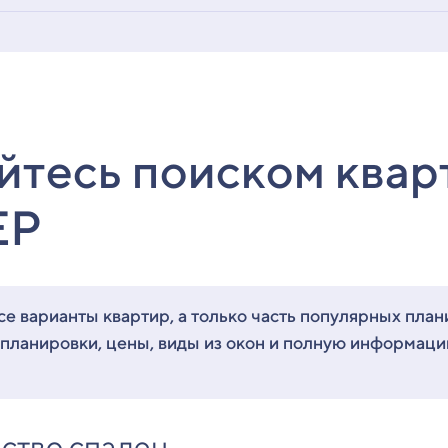
йтесь поиском квар
ЕР
е варианты квартир, а только часть популярных план
 планировки, цены, виды из окон и полную информац
ство спален