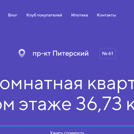
Блог
Клуб покупателей
Ипотека
Контакты
пр-кт Питерский
№ 61
омнатная кварт
ом
этаже
36,73 
Узнать стоимость