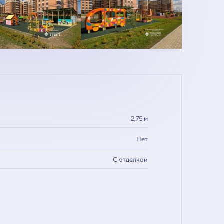
2,75 м
Нет
С отделкой