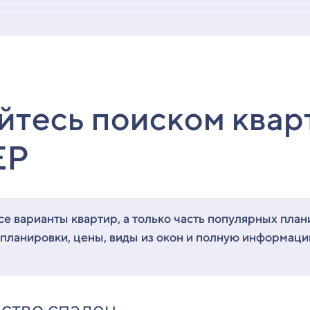
йтесь поиском квар
ЕР
е варианты квартир, а только часть популярных план
 планировки, цены, виды из окон и полную информац
ство спален