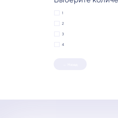
1
2
3
4
← Назад