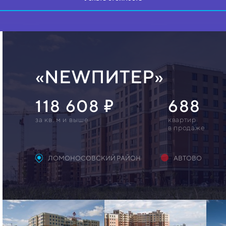
«NEWПИТЕР»
118 608
688
за кв. м и выше
квартир
в продаже
ЛОМОНОСОВСКИЙ РАЙОН
АВТОВО