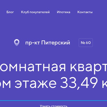
Блог
Клуб покупателей
Ипотека
Контакты
пр-кт Питерский
№ 60
омнатная кварт
ом
этаже
33,49 
Узнать стоимость