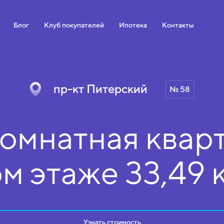
Блог
Клуб покупателей
Ипотека
Контакты
пр-кт Питерский
№ 58
омнатная кварт
ом
этаже
33,49 
Узнать стоимость