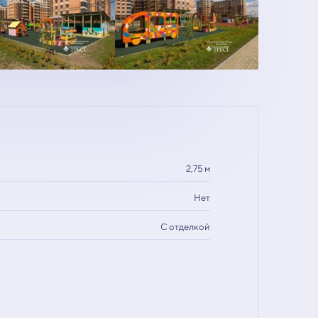
2,75 м
Нет
С отделкой