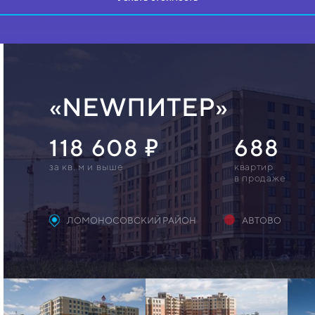
«NEWПИТЕР»
118 608
688
за кв. м и выше
квартир
в продаже
ЛОМОНОСОВСКИЙ РАЙОН
АВТОВО