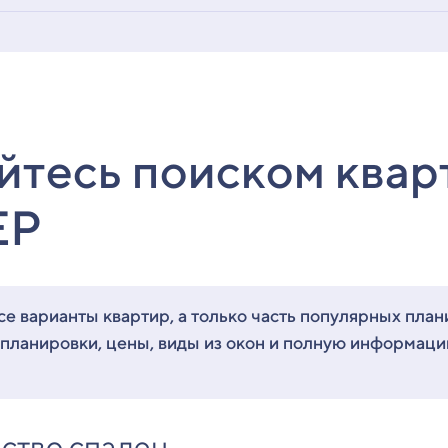
йтесь поиском квар
ЕР
е варианты квартир, а только часть популярных план
 планировки, цены, виды из окон и полную информац
ство спален