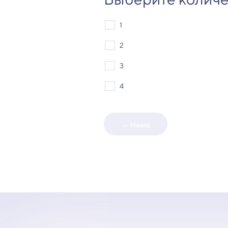
1
2
3
4
← Назад