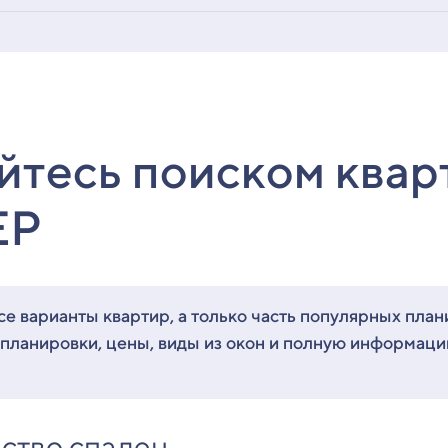
йтесь поиском квар
ЕР
е варианты квартир, а только часть популярных план
 планировки, цены, виды из окон и полную информац
ство спален