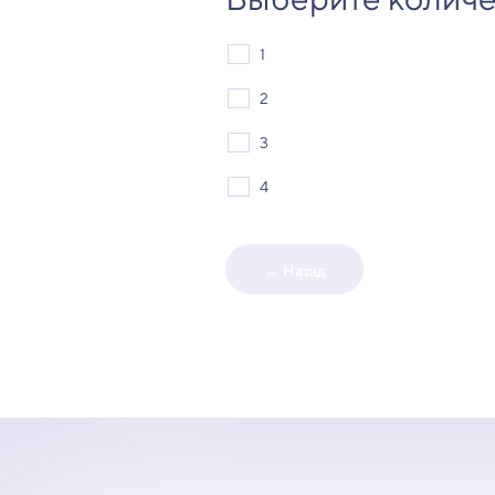
1
2
3
4
← Назад