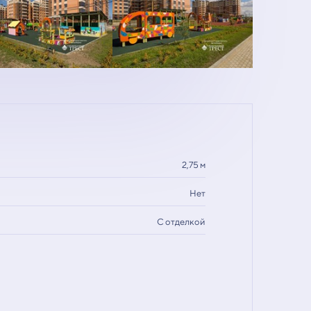
2,75 м
Нет
С отделкой