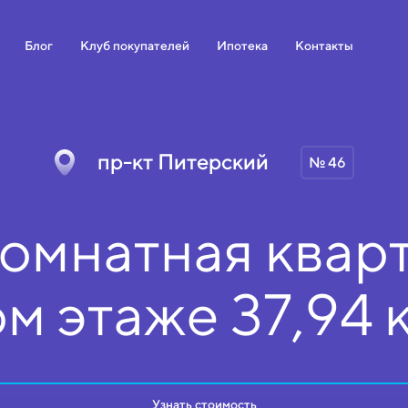
Блог
Клуб покупателей
Ипотека
Контакты
пр-кт Питерский
№ 46
омнатная кварт
ом
этаже
37,94 
Узнать стоимость