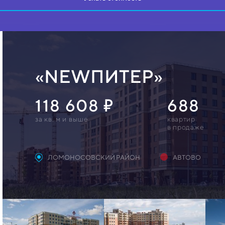
«NEWПИТЕР»
118 608
688
за кв. м и выше
квартир
в продаже
ЛОМОНОСОВСКИЙ РАЙОН
АВТОВО