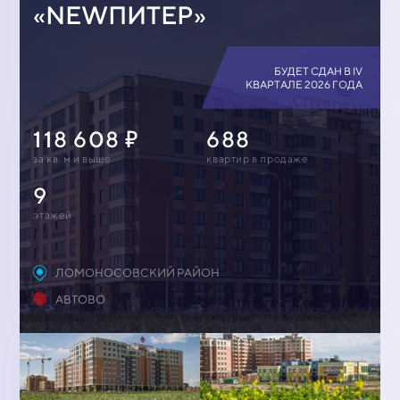
«NEWПИТЕР»
БУДЕТ СДАН В IV
КВАРТАЛЕ 2026 ГОДА
118 608
688
за кв. м и выше
квартир в продаже
9
этажей
ЛОМОНОСОВСКИЙ РАЙОН
АВТОВО