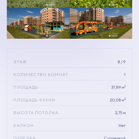
ЭТАЖ
8 / 9
КОЛИЧЕСТВО КОМНАТ
1
2
ПЛОЩАДЬ
37,89 м
2
ПЛОЩАДЬ КУХНИ
20,08 м
ВЫСОТА ПОТОЛКА
2,75 м
БАЛКОН
Нет
ОТДЕЛКА
С отделкой