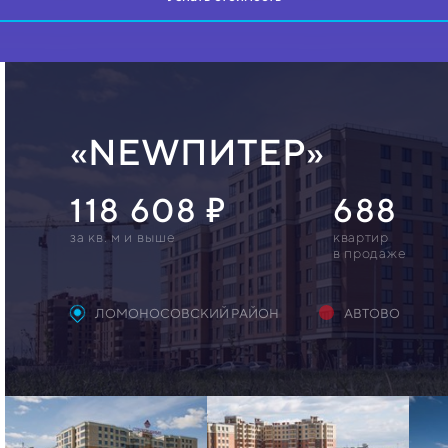
«NEWПИТЕР»
118 608
688
за кв. м и выше
квартир
в продаже
ЛОМОНОСОВСКИЙ РАЙОН
АВТОВО