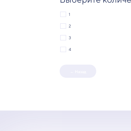
1
2
3
4
← Назад