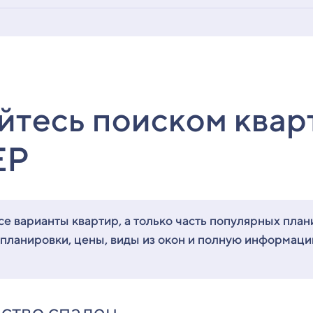
йтесь поиском квар
ЕР
е варианты квартир, а только часть популярных план
 планировки, цены, виды из окон и полную информац
ство спален