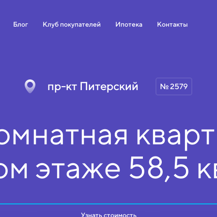
Блог
Клуб покупателей
Ипотека
Контакты
пр-кт Питерский
№ 2579
омнатная кварт
ом
этаже
58,5 к
Узнать стоимость