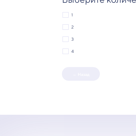
1
2
3
4
← Назад