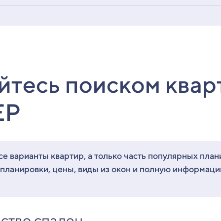
йтесь поиском квар
ЕР
е варианты квартир, а только часть популярных план
 планировки, цены, виды из окон и полную информац
ство спален