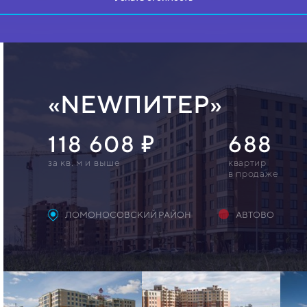
«NEWПИТЕР»
118 608
688
за кв. м и выше
квартир
в продаже
ЛОМОНОСОВСКИЙ РАЙОН
АВТОВО