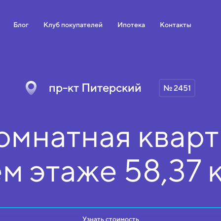
Блог
Клуб покупателей
Ипотека
Контакты
пр-кт Питерский
№ 2451
омнатная кварт
ем
этаже
58,37 
Узнать стоимость