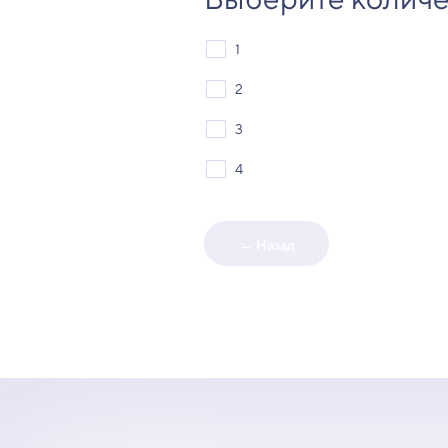
1
2
3
4
← Назад