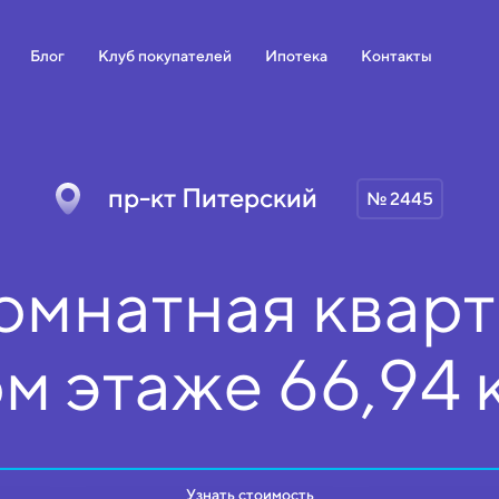
Блог
Клуб покупателей
Ипотека
Контакты
пр-кт Питерский
№ 2445
омнатная кварт
ом
этаже
66,94 
Узнать стоимость