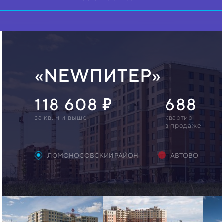
«NEWПИТЕР»
118 608
688
за кв. м и выше
квартир
в продаже
ЛОМОНОСОВСКИЙ РАЙОН
АВТОВО