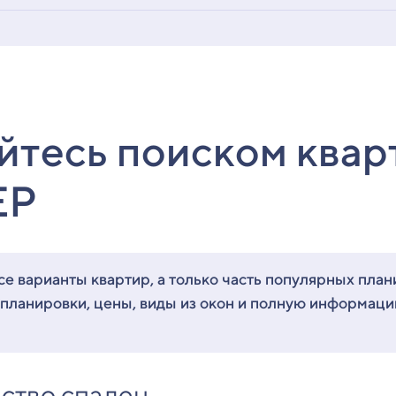
йтесь поиском квар
ЕР
е варианты квартир, а только часть популярных план
 планировки, цены, виды из окон и полную информац
ство спален