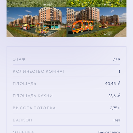
ЭТАЖ
7 / 9
КОЛИЧЕСТВО КОМНАТ
1
2
ПЛОЩАДЬ
40,45 м
2
ПЛОЩАДЬ КУХНИ
23,6 м
ВЫСОТА ПОТОЛКА
2,75 м
БАЛКОН
Нет
ОТДЕЛКА
Без отделки