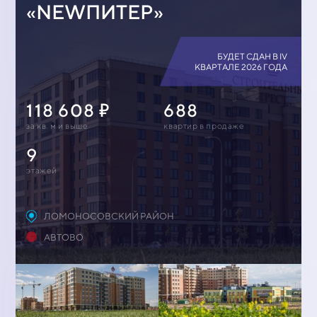
«NEWПИТЕР»
БУДЕТ СДАН В IV
КВАРТАЛЕ 2026 ГОДА
118 608
688
за кв. м и выше
квартир в продаже
9
этажей
ЛОМОНОСОВСКИЙ РАЙОН
АВТОВО