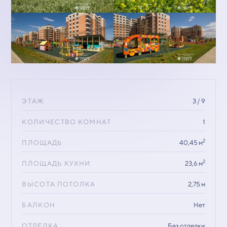
ЭТАЖ
3 / 9
КОЛИЧЕСТВО КОМНАТ
1
2
ПЛОЩАДЬ
40,45 м
2
ПЛОЩАДЬ КУХНИ
23,6 м
ВЫСОТА ПОТОЛКА
2,75 м
БАЛКОН
Нет
ОТДЕЛКА
Без отделки