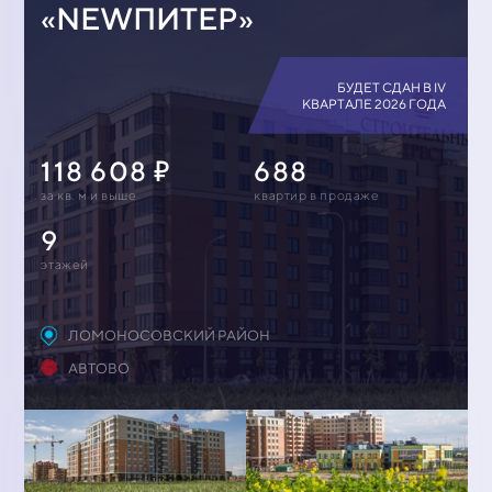
«NEWПИТЕР»
БУДЕТ СДАН В IV
КВАРТАЛЕ 2026 ГОДА
118 608
688
за кв. м и выше
квартир в продаже
9
этажей
ЛОМОНОСОВСКИЙ РАЙОН
АВТОВО