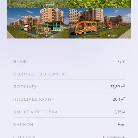
ЭТАЖ
7 / 9
КОЛИЧЕСТВО КОМНАТ
1
2
ПЛОЩАДЬ
37,89 м
2
ПЛОЩАДЬ КУХНИ
20,1 м
ВЫСОТА ПОТОЛКА
2,75 м
БАЛКОН
Нет
ОТДЕЛКА
С отделкой