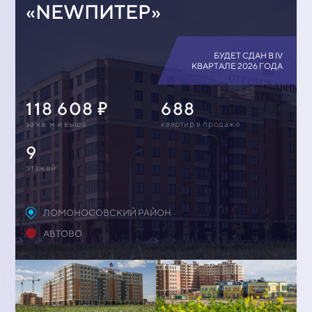
«NEWПИТЕР»
БУДЕТ СДАН В IV
КВАРТАЛЕ 2026 ГОДА
118 608
688
за кв. м и выше
квартир в продаже
9
этажей
ЛОМОНОСОВСКИЙ РАЙОН
АВТОВО