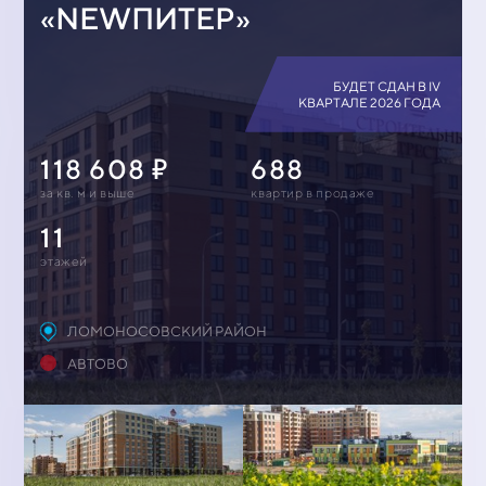
«NEWПИТЕР»
БУДЕТ СДАН В IV
КВАРТАЛЕ 2026 ГОДА
118 608
688
за кв. м и выше
квартир в продаже
11
этажей
ЛОМОНОСОВСКИЙ РАЙОН
АВТОВО