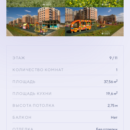
ЭТАЖ
9 / 11
КОЛИЧЕСТВО КОМНАТ
1
2
ПЛОЩАДЬ
37,56 м
2
ПЛОЩАДЬ КУХНИ
19,6 м
ВЫСОТА ПОТОЛКА
2,75 м
БАЛКОН
Нет
ОТДЕЛКА
Без отделки