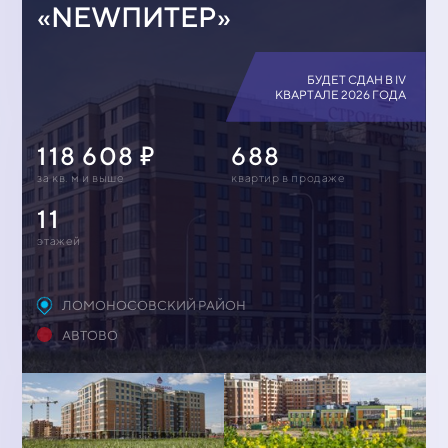
«NEWПИТЕР»
БУДЕТ СДАН В IV
КВАРТАЛЕ 2026 ГОДА
118 608
688
за кв. м и выше
квартир в продаже
11
этажей
ЛОМОНОСОВСКИЙ РАЙОН
АВТОВО