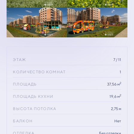
ЭТАЖ
7 / 11
КОЛИЧЕСТВО КОМНАТ
1
2
ПЛОЩАДЬ
37,56 м
2
ПЛОЩАДЬ КУХНИ
19,6 м
ВЫСОТА ПОТОЛКА
2,75 м
БАЛКОН
Нет
ОТДЕЛКА
Без отделки