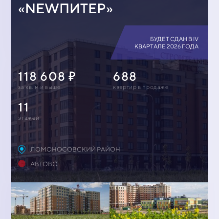
«NEWПИТЕР»
БУДЕТ СДАН В IV
КВАРТАЛЕ 2026 ГОДА
118 608
688
за кв. м и выше
квартир в продаже
11
этажей
ЛОМОНОСОВСКИЙ РАЙОН
АВТОВО