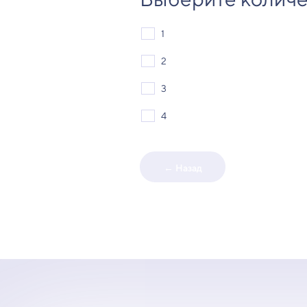
1
2
3
4
← Назад