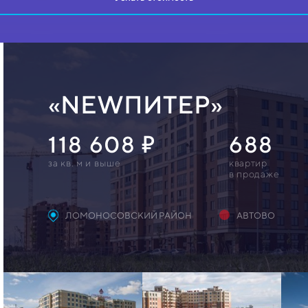
«NEWПИТЕР»
118 608
688
за кв. м и выше
квартир
в продаже
ЛОМОНОСОВСКИЙ РАЙОН
АВТОВО