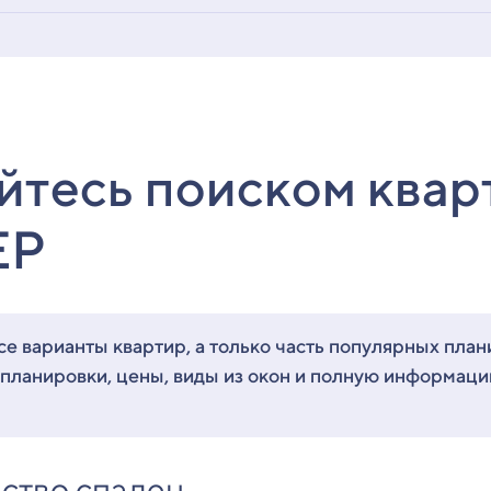
йтесь поиском квар
ЕР
е варианты квартир, а только часть популярных план
 планировки, цены, виды из окон и полную информац
ство спален