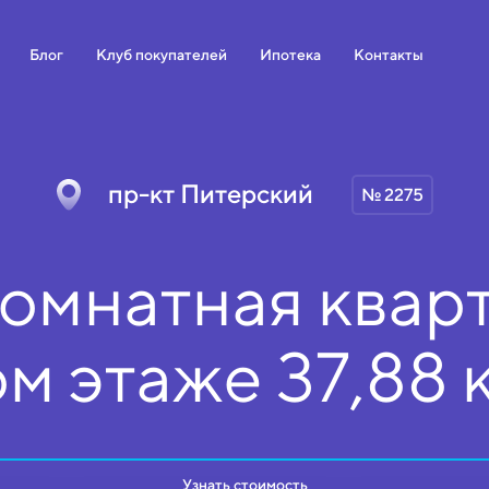
Блог
Клуб покупателей
Ипотека
Контакты
пр-кт Питерский
№ 2275
омнатная кварт
ом
этаже
37,88 
Узнать стоимость