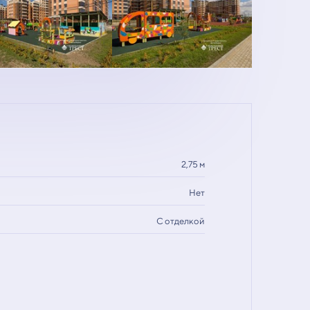
2,75 м
Нет
С отделкой