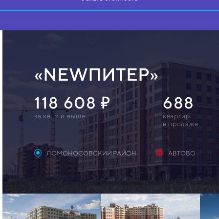
«NEWПИТЕР»
118 608
688
за кв. м и выше
квартир
в продаже
ЛОМОНОСОВСКИЙ РАЙОН
АВТОВО