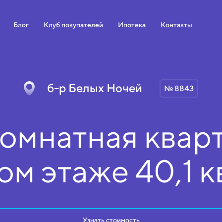
Блог
Клуб покупателей
Ипотека
Контакты
б-р Белых Ночей
№ 8843
омнатная кварт
ом
этаже
40,1 к
Узнать стоимость