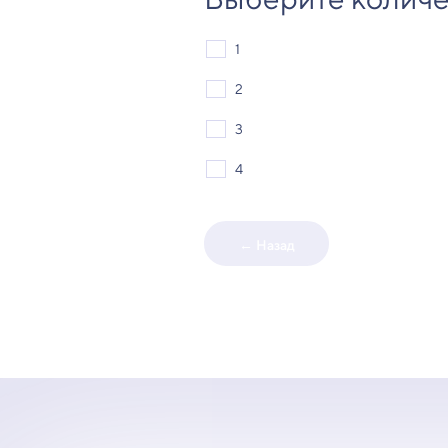
1
2
3
4
← Назад