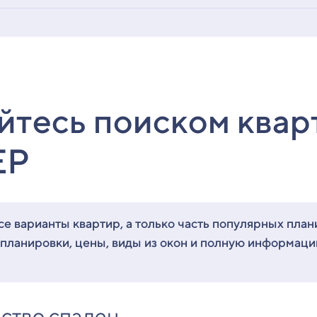
йтесь поиском квар
ЕР
е варианты квартир, а только часть популярных план
 планировки, цены, виды из окон и полную информац
ство спален