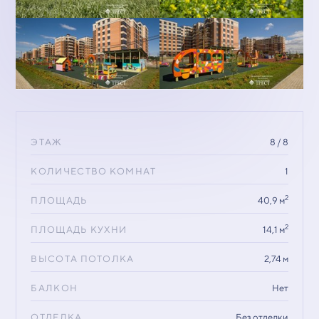
ЭТАЖ
8 / 8
КОЛИЧЕСТВО КОМНАТ
1
2
ПЛОЩАДЬ
40,9 м
2
ПЛОЩАДЬ КУХНИ
14,1 м
ВЫСОТА ПОТОЛКА
2,74 м
БАЛКОН
Нет
ОТДЕЛКА
Без отделки