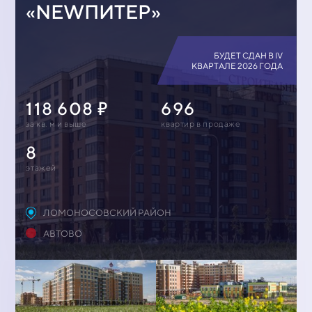
«NEWПИТЕР»
БУДЕТ СДАН В IV
КВАРТАЛЕ 2026 ГОДА
118 608
696
за кв. м и выше
квартир в продаже
8
этажей
ЛОМОНОСОВСКИЙ РАЙОН
АВТОВО