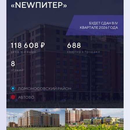
«NEWПИТЕР»
БУДЕТ СДАН В IV
КВАРТАЛЕ 2026 ГОДА
118 608
688
за кв. м и выше
квартир в продаже
8
этажей
ЛОМОНОСОВСКИЙ РАЙОН
АВТОВО