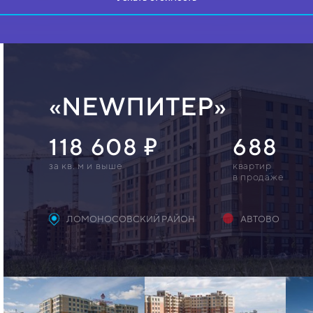
«NEWПИТЕР»
118 608
688
за кв. м и выше
квартир
в продаже
ЛОМОНОСОВСКИЙ РАЙОН
АВТОВО