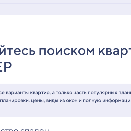
йтесь поиском квар
ЕР
е варианты квартир, а только часть популярных план
 планировки, цены, виды из окон и полную информац
ство спален