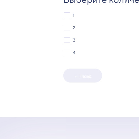
1
2
3
4
← Назад