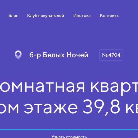
Блог
Клуб покупателей
Ипотека
Контакты
б-р Белых Ночей
№ 4704
омнатная кварт
ом
этаже
39,8 к
Узнать стоимость