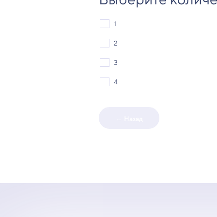
1
2
3
4
← Назад