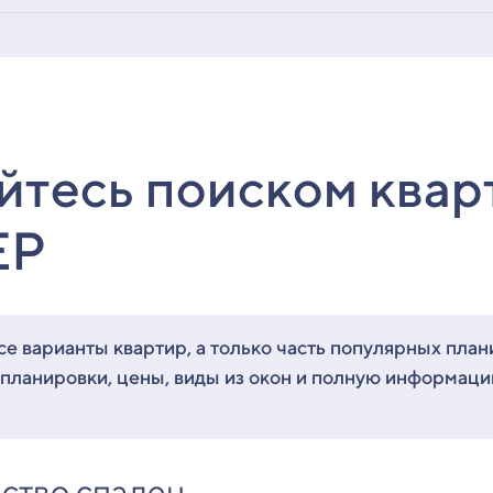
йтесь поиском квар
ЕР
е варианты квартир, а только часть популярных план
 планировки, цены, виды из окон и полную информац
ство спален