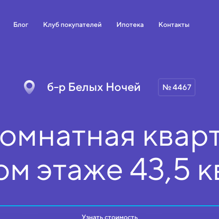
Блог
Клуб покупателей
Ипотека
Контакты
б-р Белых Ночей
№ 4467
омнатная кварт
ом
этаже
43,5 к
Узнать стоимость