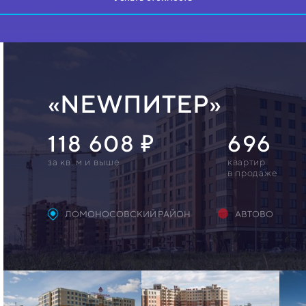
«NEWПИТЕР»
118 608
696
за кв. м и выше
квартир
в продаже
ЛОМОНОСОВСКИЙ РАЙОН
АВТОВО