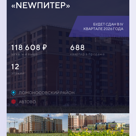
«NEWПИТЕР»
БУДЕТ СДАН В IV
КВАРТАЛЕ 2026 ГОДА
118 608
688
за кв. м и выше
квартир в продаже
12
этажей
ЛОМОНОСОВСКИЙ РАЙОН
АВТОВО