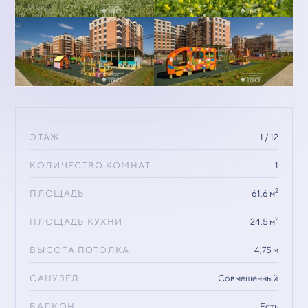
ЭТАЖ
1 / 12
КОЛИЧЕСТВО КОМНАТ
1
2
ПЛОЩАДЬ
61,6 м
2
ПЛОЩАДЬ КУХНИ
24,5 м
ВЫСОТА ПОТОЛКА
4,75 м
САНУЗЕЛ
Совмещенный
БАЛКОН
Есть