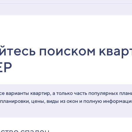
йтесь поиском квар
ЕР
е варианты квартир, а только часть популярных план
 планировки, цены, виды из окон и полную информац
ство спален