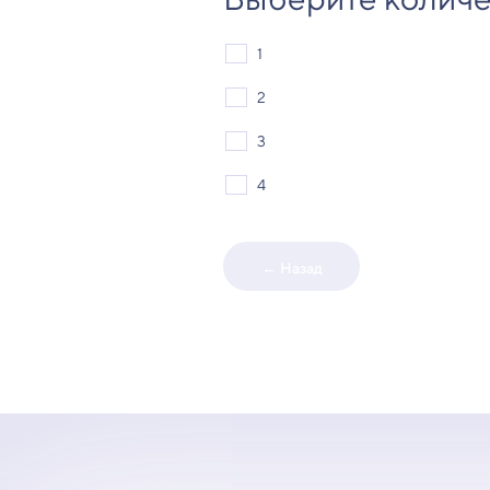
1
2
3
4
← Назад