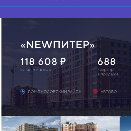
«NEWПИТЕР»
118 608
688
за кв. м и выше
квартир
в продаже
ЛОМОНОСОВСКИЙ РАЙОН
АВТОВО