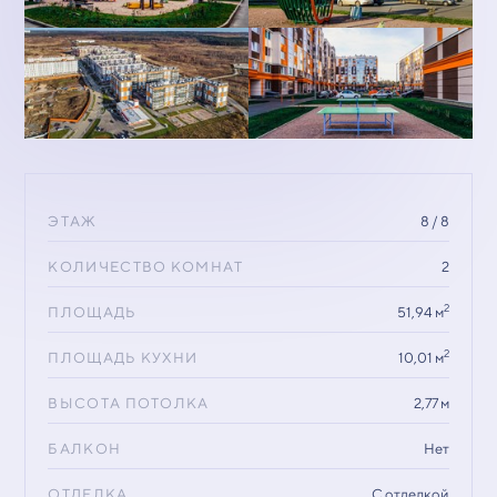
ЭТАЖ
8 / 8
КОЛИЧЕСТВО КОМНАТ
2
2
ПЛОЩАДЬ
51,94 м
2
ПЛОЩАДЬ КУХНИ
10,01 м
ВЫСОТА ПОТОЛКА
2,77 м
БАЛКОН
Нет
ОТДЕЛКА
С отделкой