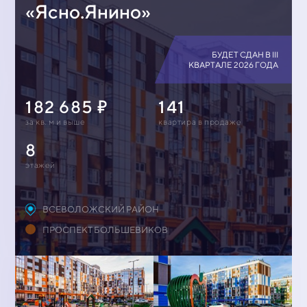
«Ясно.Янино»
БУДЕТ СДАН В III
КВАРТАЛЕ 2026 ГОДА
182 685
141
за кв. м и выше
квартирa в продаже
8
этажей
ВСЕВОЛОЖСКИЙ РАЙОН
ПРОСПЕКТ БОЛЬШЕВИКОВ