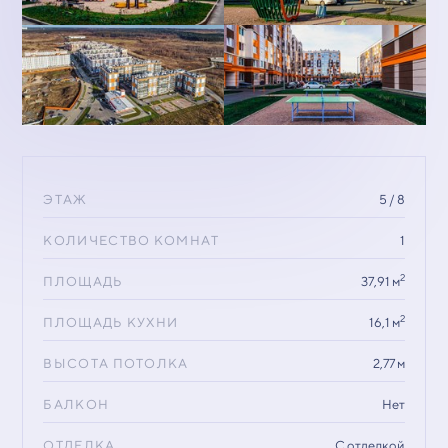
ЭТАЖ
5 / 8
КОЛИЧЕСТВО КОМНАТ
1
2
ПЛОЩАДЬ
37,91 м
2
ПЛОЩАДЬ КУХНИ
16,1 м
ВЫСОТА ПОТОЛКА
2,77 м
БАЛКОН
Нет
ОТДЕЛКА
С отделкой