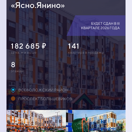
«Ясно.Янино»
БУДЕТ СДАН В III
КВАРТАЛЕ 2026 ГОДА
182 685
141
за кв. м и выше
квартирa в продаже
8
этажей
ВСЕВОЛОЖСКИЙ РАЙОН
ПРОСПЕКТ БОЛЬШЕВИКОВ