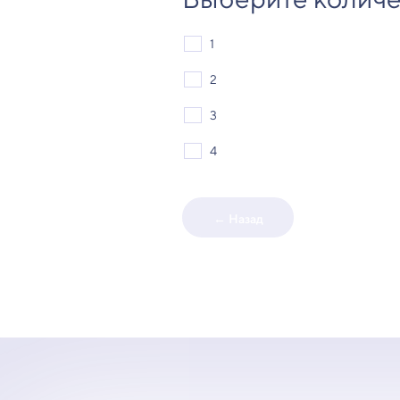
1
2
3
4
← Назад