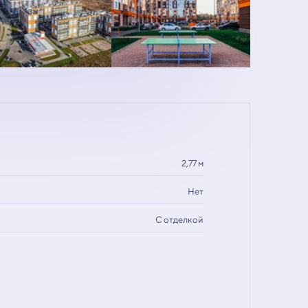
2,77 м
Нет
С отделкой