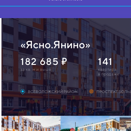
«Ясно.Янино»
182 685
141
за кв. м и выше
квартирa
в продаже
ВСЕВОЛОЖСКИЙ РАЙОН
ПРОСПЕКТ БОЛ