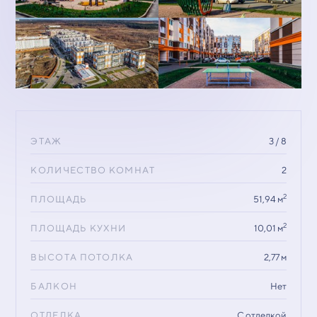
ЭТАЖ
3 / 8
КОЛИЧЕСТВО КОМНАТ
2
2
ПЛОЩАДЬ
51,94 м
2
ПЛОЩАДЬ КУХНИ
10,01 м
ВЫСОТА ПОТОЛКА
2,77 м
БАЛКОН
Нет
ОТДЕЛКА
С отделкой