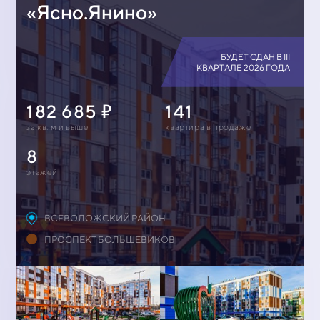
«Ясно.Янино»
БУДЕТ СДАН В III
КВАРТАЛЕ 2026 ГОДА
182 685
141
за кв. м и выше
квартирa в продаже
8
этажей
ВСЕВОЛОЖСКИЙ РАЙОН
ПРОСПЕКТ БОЛЬШЕВИКОВ