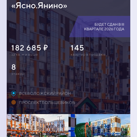
«Ясно.Янино»
БУДЕТ СДАН В III
КВАРТАЛЕ 2026 ГОДА
182 685
145
за кв. м и выше
квартир в продаже
8
этажей
ВСЕВОЛОЖСКИЙ РАЙОН
ПРОСПЕКТ БОЛЬШЕВИКОВ