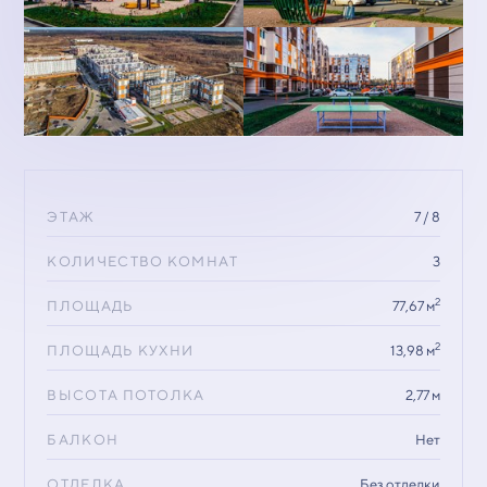
ЭТАЖ
7 / 8
КОЛИЧЕСТВО КОМНАТ
3
2
ПЛОЩАДЬ
77,67 м
2
ПЛОЩАДЬ КУХНИ
13,98 м
ВЫСОТА ПОТОЛКА
2,77 м
БАЛКОН
Нет
ОТДЕЛКА
Без отделки