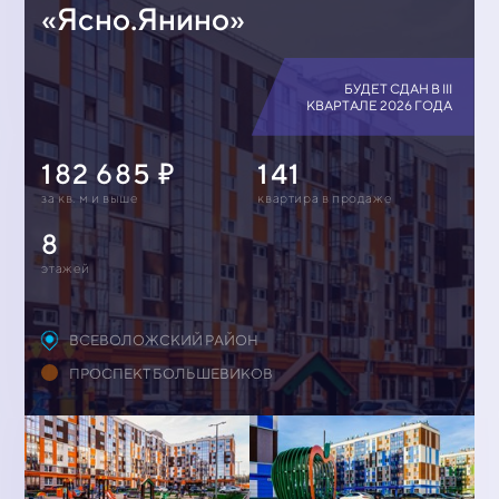
«Ясно.Янино»
БУДЕТ СДАН В III
КВАРТАЛЕ 2026 ГОДА
182 685
141
за кв. м и выше
квартирa в продаже
8
этажей
ВСЕВОЛОЖСКИЙ РАЙОН
ПРОСПЕКТ БОЛЬШЕВИКОВ