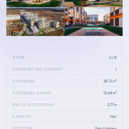
ЭТАЖ
6 / 8
КОЛИЧЕСТВО КОМНАТ
1
2
ПЛОЩАДЬ
38,72 м
2
ПЛОЩАДЬ КУХНИ
12,68 м
ВЫСОТА ПОТОЛКА
2,77 м
БАЛКОН
Нет
ОТДЕЛКА
Без отделки