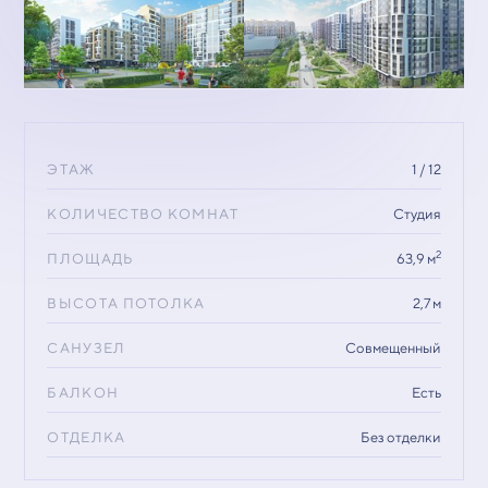
ЭТАЖ
1 / 12
КОЛИЧЕСТВО КОМНАТ
Студия
2
ПЛОЩАДЬ
63,9 м
ВЫСОТА ПОТОЛКА
2,7 м
САНУЗЕЛ
Совмещенный
БАЛКОН
Есть
ОТДЕЛКА
Без отделки