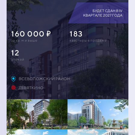
БУДЕТ СДАН В IV
КВАРТАЛЕ 2027 ГОДА
160 000
183
за кв. м и выше
квартиры в продаже
12
этажей
ВСЕВОЛОЖСКИЙ РАЙОН
ДЕВЯТКИНО