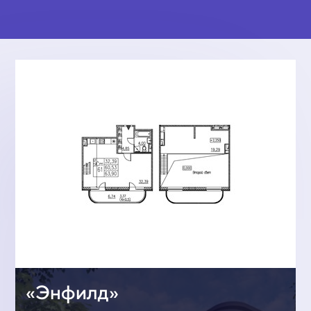
«Энфилд»