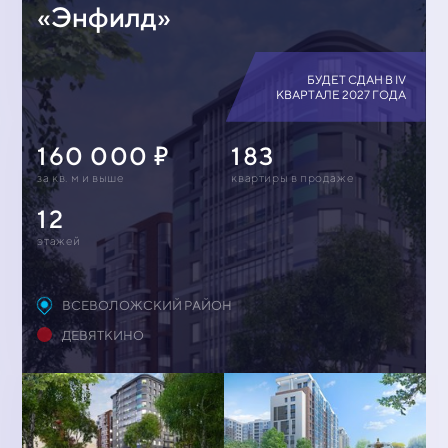
«Энфилд»
БУДЕТ СДАН В IV
КВАРТАЛЕ 2027 ГОДА
160 000
183
за кв. м и выше
квартиры в продаже
12
этажей
ВСЕВОЛОЖСКИЙ РАЙОН
ДЕВЯТКИНО