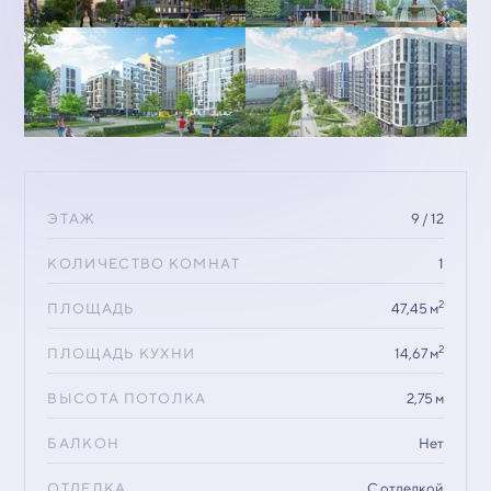
ЭТАЖ
9 / 12
КОЛИЧЕСТВО КОМНАТ
1
2
ПЛОЩАДЬ
47,45 м
2
ПЛОЩАДЬ КУХНИ
14,67 м
ВЫСОТА ПОТОЛКА
2,75 м
БАЛКОН
Нет
ОТДЕЛКА
С отделкой