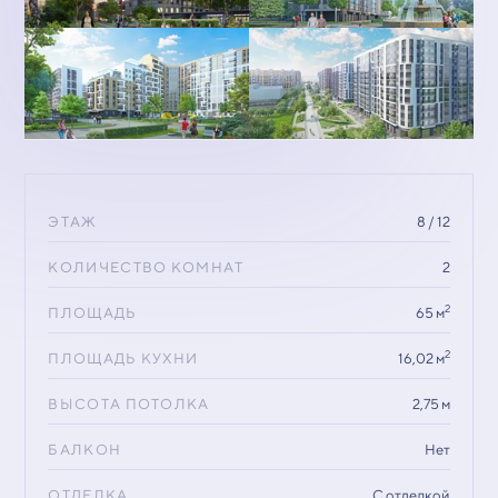
ЭТАЖ
8 / 12
КОЛИЧЕСТВО КОМНАТ
2
2
ПЛОЩАДЬ
65 м
2
ПЛОЩАДЬ КУХНИ
16,02 м
ВЫСОТА ПОТОЛКА
2,75 м
БАЛКОН
Нет
ОТДЕЛКА
С отделкой