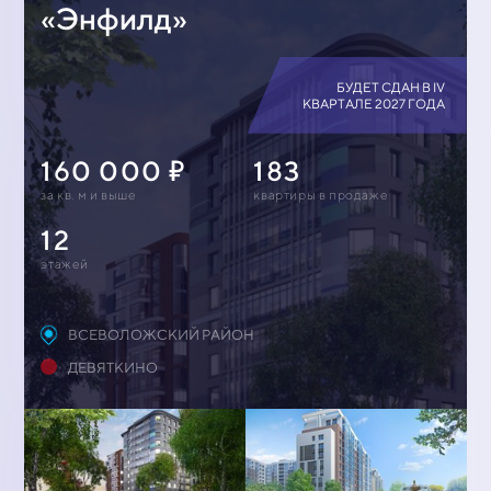
«Энфилд»
БУДЕТ СДАН В IV
КВАРТАЛЕ 2027 ГОДА
160 000
183
за кв. м и выше
квартиры в продаже
12
этажей
ВСЕВОЛОЖСКИЙ РАЙОН
ДЕВЯТКИНО